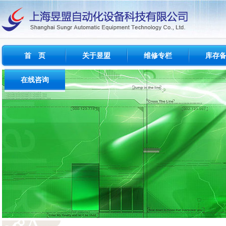
首 页
关于昱盟
维修专栏
库存
公司概况
维修简介
西门子
在线咨询
经营范围
维修范围
FANU
问题与反馈
成功案例
维修周期
INDRAM
建议与投诉
测试设备
其他品牌
流程及收费标准