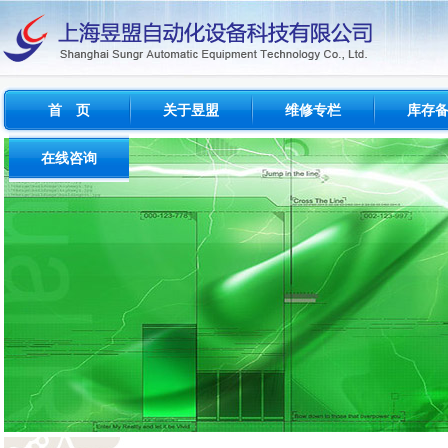
首 页
关于昱盟
维修专栏
库存
公司概况
维修简介
西门子
在线咨询
经营范围
维修范围
FANU
问题与反馈
成功案例
维修周期
INDRAM
建议与投诉
测试设备
其他品牌
流程及收费标准